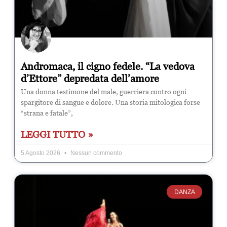
Andromaca, il cigno fedele. “La vedova
d’Ettore” depredata dell’amore
Una donna testimone del male, guerriera contro ogni
spargitore di sangue e dolore. Una storia mitologica forse
“strana e fatale”,
LEGGI TUTTO »
5 Agosto 2026
Nessun commento
DANZA